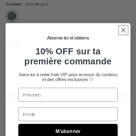
Couleur
Vert-de-gris
Taille
Abonne-toi et obtiens
XS
S
M
L
XL
XXL
10% OFF sur ta
première commande
Quantité
Joins-toi à notre liste VIP pour recevoir du contenu
et des offres exclusives 🤍
Ajouter au panier
M'abonner