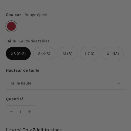
Couleur
Rouge épicé
Taille
Guide des tailles
XS (0-2)
S (4-6)
M (8)
L (10)
XL (12)
Hauteur de taille
Quantité
❗️
Hurry! Only
3
left in stock