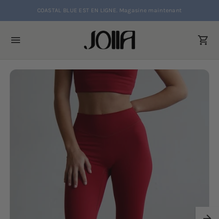
Livraison standard gratuite à l'achat de 150$ et + au Canada
COASTAL BLUE EST EN LIGNE. Magasine maintenant