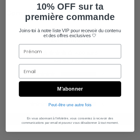
10% OFF sur ta
Ajouter
Complétez votre look
un
première commande
produit
à
votre
Joins-toi à notre liste VIP pour recevoir du contenu
panier.
et des offres exclusives 🤍
Avis Clients
4.00 sur 5
Basé sur 7 avis
2
3
M'abonner
2
0
0
Peut-être une autre fois
Écrire un avis
En vous abonnant à l'infolettre, vous consentez à recevoir des
communications par email et pouvez vous désabonner à tout moment.